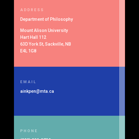
ADDRESS
Department of
Philosophy
Mount Alison University
Hart Hall 112
63D York St, Sackville, NB
E4L 1G8
EMAIL
ainkpen@mta.ca
PHONE