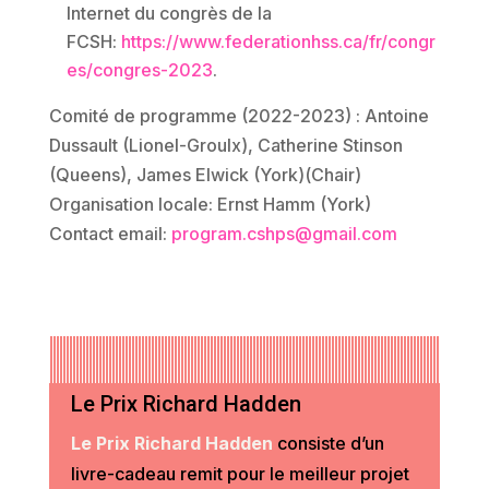
Internet du congrès de la
FCSH:
https://www.federationhss.ca/fr/congr
es/congres-2023
.
Comité de programme (2022-2023) : Antoine
Dussault (Lionel-Groulx), Catherine Stinson
(Queens), James Elwick (York)(Chair)
Organisation locale: Ernst Hamm (York)
Contact email:
program.cshps@gmail.com
Le Prix Richard Hadden
Le Prix Richard Hadden
consiste d’un
livre-cadeau remit pour le meilleur projet